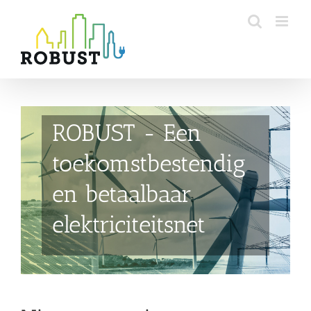
Skip
to
content
ROBUST - Een
toekomstbestendig
en betaalbaar
elektriciteitsnet