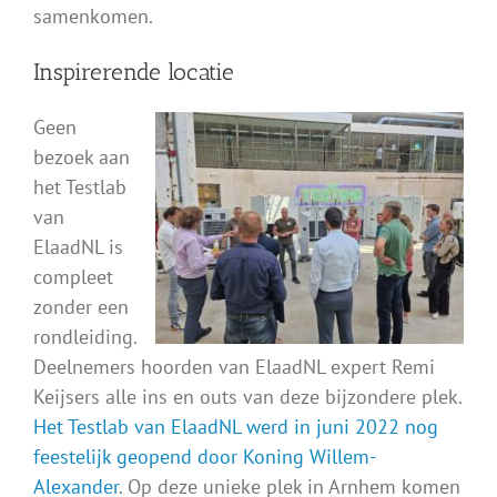
samenkomen.
Inspirerende locatie
Geen
bezoek aan
het Testlab
van
ElaadNL is
compleet
zonder een
rondleiding.
Deelnemers hoorden van ElaadNL expert Remi
Keijsers alle ins en outs van deze bijzondere plek.
Het Testlab van ElaadNL werd in juni 2022 nog
feestelijk geopend door Koning Willem-
Alexander
. Op deze unieke plek in Arnhem komen