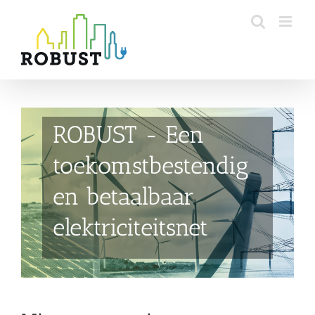
Skip
to
content
ROBUST - Een
toekomstbestendig
en betaalbaar
elektriciteitsnet