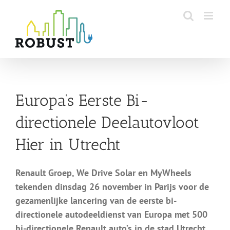
Skip
to
content
Europa’s Eerste Bi-
directionele Deelautovloot
Hier in Utrecht
Renault Groep, We Drive Solar en MyWheels
tekenden dinsdag 26 november in Parijs voor de
gezamenlijke lancering van de eerste bi-
directionele autodeeldienst van Europa met 500
bi-directionele Renault auto’s in de stad Utrecht.